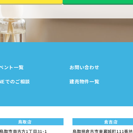
ベント一覧
お問い合わせ
INEでのご相談
建売物件一覧
鳥取店
倉吉店
鳥取市南吉方1丁目31-1
鳥取県倉吉市東巌城町111番地