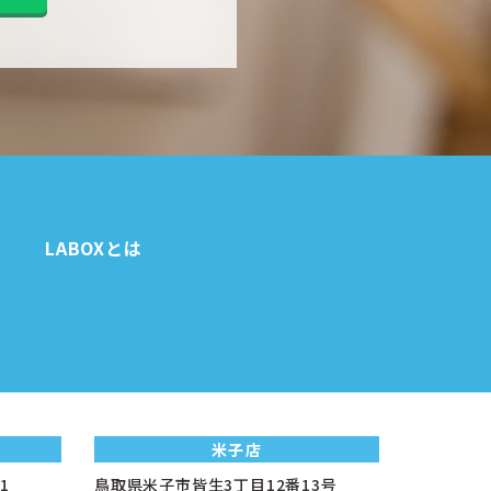
LABOXとは
米子店
1
鳥取県米子市皆生3丁目12番13号